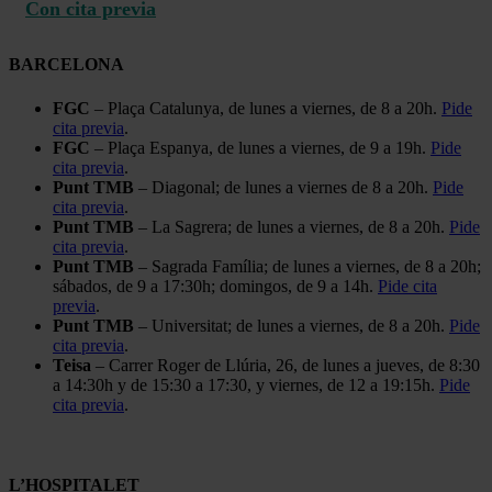
Con cita previa
BARCELONA
FGC
– Plaça Catalunya, de lunes a viernes, de 8 a 20h.
Pide
cita previa
.
FGC
– Plaça Espanya, de lunes a viernes, de 9 a 19h.
Pide
cita previa
.
Punt TMB
– Diagonal; de lunes a viernes de 8 a 20h.
Pide
cita previa
.
Punt TMB
– La Sagrera; de lunes a viernes, de 8 a 20h.
Pide
cita previa
.
Punt TMB
– Sagrada Família; de lunes a viernes, de 8 a 20h;
sábados, de 9 a 17:30h; domingos, de 9 a 14h.
Pide cita
previa
.
Punt TMB
– Universitat; de lunes a viernes, de 8 a 20h.
Pide
cita previa
.
Teisa
– Carrer Roger de Llúria, 26, de lunes a jueves, de 8:30
a 14:30h y de 15:30 a 17:30, y viernes, de 12 a 19:15h.
Pide
cita previa
.
L’HOSPITALET