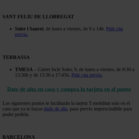
SANT FELIU DE LLOBREGAT
Soler i Sauret
, de lunes a viernes, de 9 a 14h.
Pide cita
previa.
TERRASSA
TMESA
– Carrer Iscle Soler, 9, de lunes a viernes, de 8:30 a
13:30h y de 15:30 a 17:45h.
Pide cita previa.
Date de alta en casa y compra la tarjeta en el punto
Los siguientes puntos te facilitarán la tarjeta T-mobilitat solo en el
caso que ya te hayas
dado de alta
, paso previo imprescindible para
poder pedirla.
BARCELONA