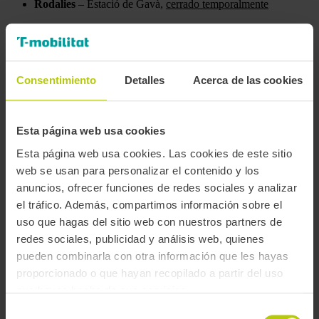
Rodalies
– Estació de Gavà,
cerrado temporalmente
GRANOLLERS
Consentimiento
Detalles
Acerca de las cookies
AMTU
– Carrer Josep Umbert (92-94, baixos), de lunes a
miércoles, de 9 a 18h, jueves y viernes, de 9 a 15h. Meses de
julio, agosto, Navidad, 1a semana de enero y Semana
Santa, de lunes a viernes, de 9 a 15h. Cerrado los festivos
Esta página web usa cookies
nacionales y los dos festivos locales de Granollers.
Sagalés
, av. Parc, 2. De lunes a viernes, de 7:30 a 13:30 y de
Esta página web usa cookies. Las cookies de este sitio
15 a 18:15h.
web se usan para personalizar el contenido y los
anuncios, ofrecer funciones de redes sociales y analizar
el tráfico. Además, compartimos información sobre el
L’HOSPITALET
uso que hagas del sitio web con nuestros partners de
redes sociales, publicidad y análisis web, quienes
Rodalies
– Estació de L’Hospitalet, de lunes a viernes, de 9 a
13h.
pueden combinarla con otra información que les hayas
proporcionado o que hayan recopilado a partir del uso
que hayas hecho de sus servicios.
MANRESA
Selección