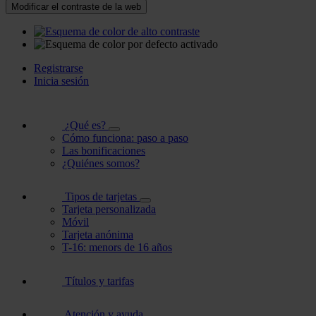
Modificar el contraste de la web
Registrarse
Inicia sesión
¿Qué es?
Cómo funciona: paso a paso
Las bonificaciones
¿Quiénes somos?
Tipos de tarjetas
Tarjeta personalizada
Móvil
Tarjeta anónima
T-16: menors de 16 años
Títulos y tarifas
Atención y ayuda