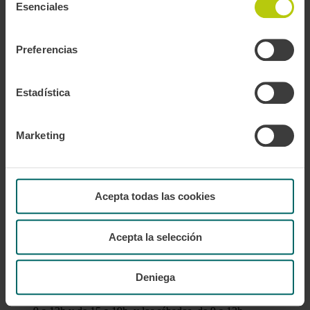
Esenciales
de
Sagalés
, carrer Sant Antoni Maria Claret. De lunes a viernes,
consentimiento
de 8 a 13h y de 15 a 18h.
Preferencias
MATARÓ
Estadística
Rodalies
– Estació de Mataró,
cerrado temporalmente
Marketing
SABADELL
Rodalies
– Estació de Sabadell Nord, de lunes a viernes
laborables, de 9 a 13h.
Acepta todas las cookies
TUS
- Carrer Borriana, 33-35; de lunes a viernes, de 9 a 13h
y de 15 a 19h.
Acepta la selección
RIPOLL
Deniega
Autocars Mir
- carrer Esteve Bove, 1. De lunes a viernes, de