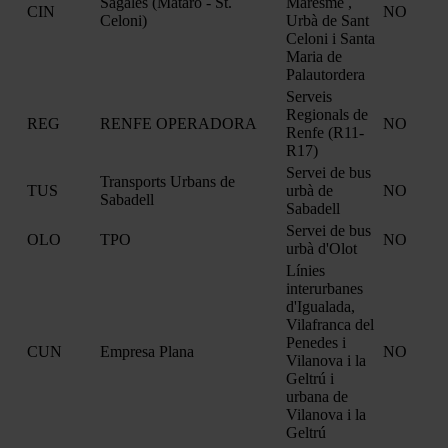
Sagalés (Mataró - St.
Maresme ,
CIN
NO
Celoni)
Urbà de Sant
Celoni i Santa
Maria de
Palautordera
Serveis
Regionals de
REG
RENFE OPERADORA
NO
Renfe (R11-
R17)
Servei de bus
Transports Urbans de
TUS
urbà de
NO
Sabadell
Sabadell
Servei de bus
OLO
TPO
NO
urbà d'Olot
Línies
interurbanes
d'Igualada,
Vilafranca del
Penedes i
CUN
Empresa Plana
NO
Vilanova i la
Geltrú i
urbana de
Vilanova i la
Geltrú