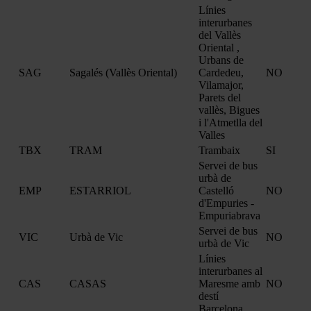
Línies
interurbanes
del Vallès
Oriental ,
Urbans de
SAG
Sagalés (Vallès Oriental)
Cardedeu,
NO
Vilamajor,
Parets del
vallès, Bigues
i l'Atmetlla del
Valles
TBX
TRAM
Trambaix
SI
Servei de bus
urbà de
EMP
ESTARRIOL
Castelló
NO
d'Empuries -
Empuriabrava
Servei de bus
VIC
Urbà de Vic
NO
urbà de Vic
Línies
interurbanes al
CAS
CASAS
Maresme amb
NO
destí
Barcelona