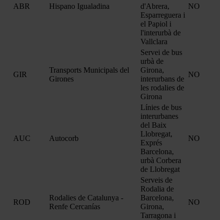
ABR
Hispano Igualadina
d'Abrera,
NO
Esparreguera i
el Papiol i
l'interurbà de
Vallclara
Servei de bus
urbà de
Transports Municipals del
Girona,
GIR
NO
Girones
interurbans de
les rodalies de
Girona
Línies de bus
interurbanes
del Baix
Llobregat,
AUC
Autocorb
NO
Exprés
Barcelona,
urbà Corbera
de Llobregat
Serveis de
Rodalia de
Rodalies de Catalunya -
Barcelona,
ROD
NO
Renfe Cercanías
Girona,
Tarragona i