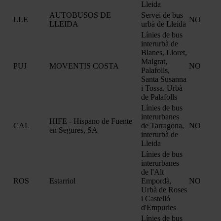
Lleida
AUTOBUSOS DE
Servei de bus
LLE
NO
LLEIDA
urbà de Lleida
Línies de bus
interurbà de
Blanes, Lloret,
Malgrat,
PUJ
MOVENTIS COSTA
NO
Palafolls,
Santa Susanna
i Tossa. Urbà
de Palafolls
Línies de bus
interurbanes
HIFE - Hispano de Fuente
CAL
de Tarragona,
NO
en Segures, SA
interurbà de
Lleida
Línies de bus
interurbanes
de l'Alt
ROS
Estarriol
Empordà,
NO
Urbà de Roses
i Castelló
d'Empuries
Línies de bus