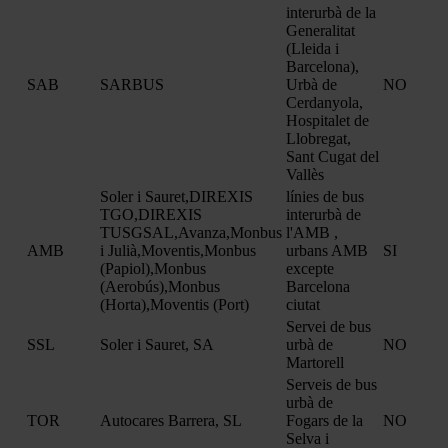
interurbà de la
Generalitat
(Lleida i
Barcelona),
SAB
SARBUS
Urbà de
NO
Cerdanyola,
Hospitalet de
Llobregat,
Sant Cugat del
Vallès
Soler i Sauret,DIREXIS
línies de bus
TGO,DIREXIS
interurbà de
TUSGSAL,Avanza,Monbus
l'AMB ,
AMB
i Julià,Moventis,Monbus
urbans AMB
SI
(Papiol),Monbus
excepte
(Aerobús),Monbus
Barcelona
(Horta),Moventis (Port)
ciutat
Servei de bus
SSL
Soler i Sauret, SA
urbà de
NO
Martorell
Serveis de bus
urbà de
TOR
Autocares Barrera, SL
Fogars de la
NO
Selva i