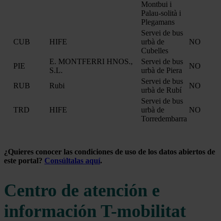
Montbui i
Palau-solità i
Plegamans
Servei de bus
CUB
HIFE
urbà de
NO
Cubelles
E. MONTFERRI HNOS.,
Servei de bus
PIE
NO
S.L.
urbà de Piera
Servei de bus
RUB
Rubi
NO
urbà de Rubí
Servei de bus
TRD
HIFE
urbà de
NO
Torredembarra
¿Quieres conocer las condiciones de uso de los datos abiertos de
este portal?
Consúltalas aquí
.
Centro de atención e
información T-mobilitat