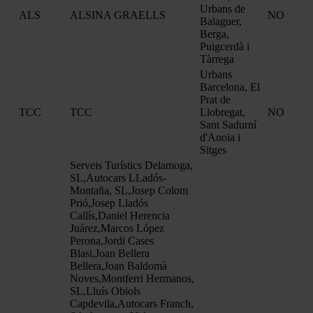
Urbans de
ALS
ALSINA GRAELLS
NO
Balaguer,
Berga,
Puigcerdà i
Tàrrega
Urbans
Barcelona, El
Prat de
TCC
TCC
Llobregat,
NO
Sant Sadurní
d'Anoia i
Sitges
Serveis Turístics Delamoga,
SL,Autocars LLadós-
Montaña, SL,Josep Colom
Prió,Josep Lladós
Callís,Daniel Herencia
Juárez,Marcos López
Perona,Jordi Cases
Blasi,Joan Bellera
Bellera,Joan Baldomà
Noves,Montferri Hermanos,
SL,Lluís Obiols
Capdevila,Autocars Franch,