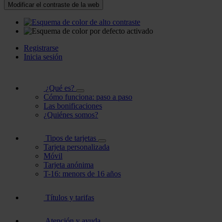
Modificar el contraste de la web
Registrarse
Inicia sesión
¿Qué es?
Cómo funciona: paso a paso
Las bonificaciones
¿Quiénes somos?
Tipos de tarjetas
Tarjeta personalizada
Móvil
Tarjeta anónima
T-16: menors de 16 años
Títulos y tarifas
Atención y ayuda