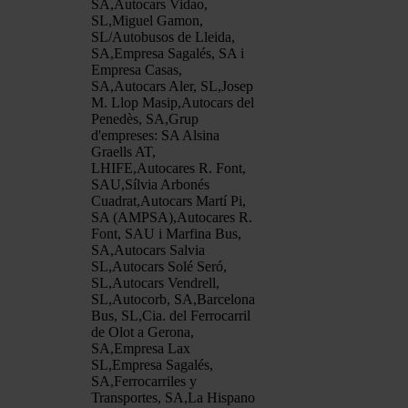
SA,Autocars Vidao,
SL,Miguel Gamon,
SL/Autobusos de Lleida,
SA,Empresa Sagalés, SA i
Empresa Casas,
SA,Autocars Aler, SL,Josep
M. Llop Masip,Autocars del
Penedès, SA,Grup
d'empreses: SA Alsina
Graells AT,
LHIFE,Autocares R. Font,
SAU,Sílvia Arbonés
Cuadrat,Autocars Martí Pi,
SA (AMPSA),Autocares R.
Font, SAU i Marfina Bus,
SA,Autocars Salvia
SL,Autocars Solé Seró,
SL,Autocars Vendrell,
SL,Autocorb, SA,Barcelona
Bus, SL,Cia. del Ferrocarril
de Olot a Gerona,
SA,Empresa Lax
SL,Empresa Sagalés,
SA,Ferrocarriles y
Transportes, SA,La Hispano