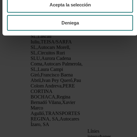
SA,Bus Castellví, SA,Manel
Acepta la selección
Moreno Lario,Santiago
García López,La Hispano
de Fuente en Segures, SA
Deniega
(HIFE),Rabasa Turístic,
SL,MOTILAND,
SL,Lascau
Iuliu,TEISA/SARFA
SL,Autocars Morell,
SL,Circuitos Ruri
SLU,Aurora Cadena
Coma,Autocars Palmerola,
SL,Laura Campi
Giró,Francisco Baena
Abril,Ivan Pey Queró,Pau
Colom Andreva,PERE
CORTINA
BOCHACA,Regina
Bernadó Vilana,Xavier
Marco
Agulló,TRANSPORTES
REGINA, SA,Autocares
Ízaro, SA
Línies
interurbanes