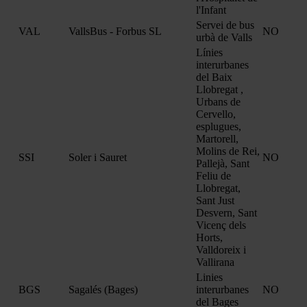
l'Infant
Servei de bus
VAL
VallsBus - Forbus SL
NO
urbà de Valls
Línies
interurbanes
del Baix
Llobregat ,
Urbans de
Cervello,
esplugues,
Martorell,
Molins de Rei,
SSI
Soler i Sauret
NO
Pallejà, Sant
Feliu de
Llobregat,
Sant Just
Desvern, Sant
Vicenç dels
Horts,
Valldoreix i
Vallirana
Linies
BGS
Sagalés (Bages)
interurbanes
NO
del Bages