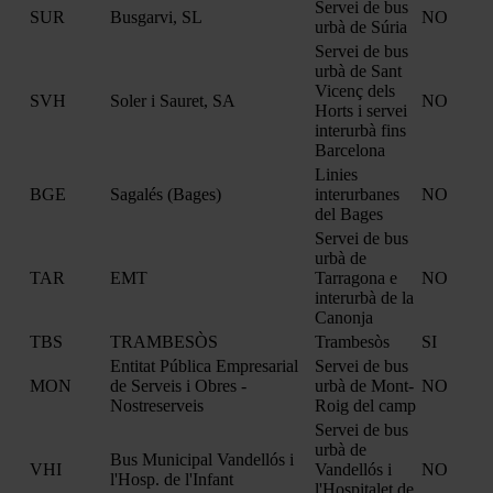
Servei de bus
SUR
Busgarvi, SL
NO
urbà de Súria
Servei de bus
urbà de Sant
Vicenç dels
SVH
Soler i Sauret, SA
NO
Horts i servei
interurbà fins
Barcelona
Linies
BGE
Sagalés (Bages)
interurbanes
NO
del Bages
Servei de bus
urbà de
TAR
EMT
Tarragona e
NO
interurbà de la
Canonja
TBS
TRAMBESÒS
Trambesòs
SI
Entitat Pública Empresarial
Servei de bus
MON
de Serveis i Obres -
urbà de Mont-
NO
Nostreserveis
Roig del camp
Servei de bus
urbà de
Bus Municipal Vandellós i
VHI
Vandellós i
NO
l'Hosp. de l'Infant
l'Hospitalet de