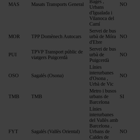
Bages ,
MAS
Masats Transports General
NO
Urbans
d'Igualada i
Vilanoca del
Camí
Servei de bus
MOR
TPP Domènech Autocars
urbà de Móra
NO
d'Ebre
Servei de bus
TPVP Transport públic de
PUI
urbà de
NO
viatgers Puigcerdà
Puigcerdà
Línies
interurbanes
OSO
Sagalés (Osona)
NO
d'Osona ,
Urbà de Vic
Metro i busos
TMB
TMB
urbans de
SI
Barcelona
Línies
interurbanes
del Vallès amb
Barcelona ,
FYT
Sagalés (Vallès Oriental)
Urbans de
NO
Caldes de