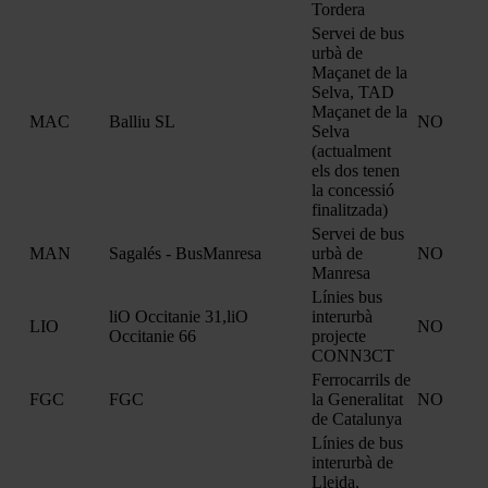
Tordera
Servei de bus
urbà de
Maçanet de la
Selva, TAD
Maçanet de la
MAC
Balliu SL
NO
Selva
(actualment
els dos tenen
la concessió
finalitzada)
Servei de bus
MAN
Sagalés - BusManresa
urbà de
NO
Manresa
Línies bus
liO Occitanie 31,liO
interurbà
LIO
NO
Occitanie 66
projecte
CONN3CT
Ferrocarrils de
FGC
FGC
la Generalitat
NO
de Catalunya
Línies de bus
interurbà de
Lleida,