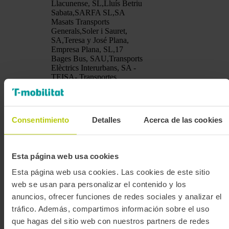
Llacunense, SL,Lluís Betriu
Sabata,SARFA SL,SA
Masats Transports
Generals,Soler i Sauret,
SA,Teresa y José Plana,
Empresa Plana, SL,17
Bages Bus, SAU,Transports
Elèctrics Interurbans, SA -
TEISA-,Transportes
Generales de Olesa,
SA,Transports Mir,
SA,Transports Públics del
Priorat i Doménech, SL,25
Consentimiento
Detalles
Acerca de las cookies
Osona Bus, SA,Joaquim
Puigdemasa Obiols,Estarriol
Bus, SL,Cots Alsina,
Generalitat de
SL,Luis Vidal
Catalunya,
Esta página web usa cookies
Antolín,Cintoi Bus,
Direcció de
GEN
NO
SL,Autocars Tarrés,
General de
Esta página web usa cookies. Las cookies de este sitio
SL,Autocars del Pla,
Transports i
web se usan para personalizar el contenido y los
SL,Autocares Julià,
Mobilitat
SL,Ampurdan Bus,
anuncios, ofrecer funciones de redes sociales y analizar el
SL,Empresa Casas, SA,La
tráfico. Además, compartimos información sobre el uso
Hispano Igualadina, SL,La
que hagas del sitio web con nuestros partners de redes
Vallesana, SA,Marfina Bus,