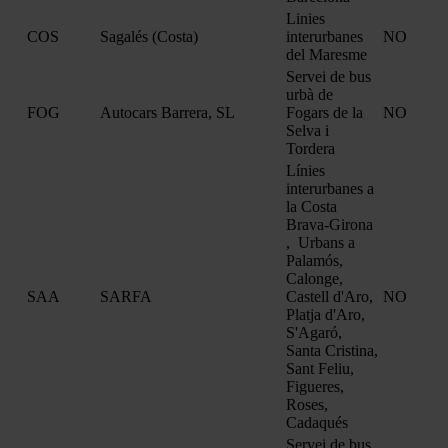
Linies
COS
Sagalés (Costa)
interurbanes
NO
del Maresme
Servei de bus
urbà de
FOG
Autocars Barrera, SL
Fogars de la
NO
Selva i
Tordera
Línies
interurbanes a
la Costa
Brava-Girona
, Urbans a
Palamós,
Calonge,
SAA
SARFA
Castell d'Aro,
NO
Platja d'Aro,
S'Agaró,
Santa Cristina,
Sant Feliu,
Figueres,
Roses,
Cadaqués
Servei de bus