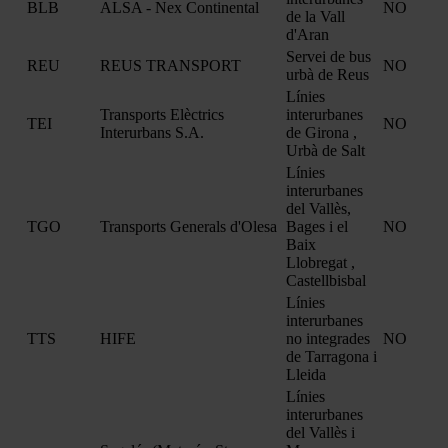
BLB
ALSA - Nex Continental
NO
de la Vall
d'Aran
Servei de bus
REU
REUS TRANSPORT
NO
urbà de Reus
Línies
Transports Elèctrics
interurbanes
TEI
NO
Interurbans S.A.
de Girona ,
Urbà de Salt
Línies
interurbanes
del Vallès,
TGO
Transports Generals d'Olesa
Bages i el
NO
Baix
Llobregat ,
Castellbisbal
Línies
interurbanes
TTS
HIFE
no integrades
NO
de Tarragona i
Lleida
Línies
interurbanes
del Vallès i