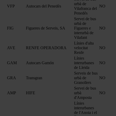
urbà de
VFP
Autocars del Penedès
NO
Vilafranca del
Penedés
Servei de bus
urbà de
FIG
Figueres de Serveis, SA
Figueres e
NO
interurbà de
Vilafant
Línies d'alta
AVE
RENFE OPERADORA
velocitat
NO
Renfe
Línies
GAM
Autocars Gamón
interurbanes
NO
de Lleida
Serveis de bus
GRA
Transgran
urbà de
NO
Granollers
Servei de bus
AMP
HIFE
urbà
NO
d'Amposta
Línies
interurbanes
de l'Anoia i el