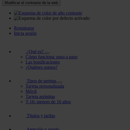
Modificar el contraste de la web
Registrarse
Inicia sesión
¿Qué es?
Cómo funciona: paso a paso
Las bonificaciones
¿Quiénes somos?
Tipos de tarjetas
Tarjeta personalizada
Móvil
Tarjeta anónima
T-16: menors de 16 años
Títulos y tarifas
Atención y ayuda