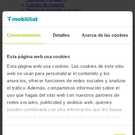
Canales de contacto
Puntos de atención y recarga
Cita previa
FAQs y videotutoriales
Quejas y sugerencias
Accesibilidad
Consentimiento
Detalles
Acerca de las cookies
Información de la movilidad
Planifica ruta
Esta página web usa cookies
Estado del servicio
Centro de gestión
Esta página web usa cookies. Las cookies de este sitio
Datos abiertos
web se usan para personalizar el contenido y los
anuncios, ofrecer funciones de redes sociales y analizar
Área personal
Mis datos
el tráfico. Además, compartimos información sobre el
Datos personales
uso que hagas del sitio web con nuestros partners de
Modificar contraseña
redes sociales, publicidad y análisis web, quienes
Mis bonificaciones
Gestionar tarjetas
pueden combinarla con otra información que les hayas
Personas a cargo
proporcionado o que hayan recopilado a partir del uso
Personas que gestiono
que hayas hecho de sus servicios.
Titulares de mi cuenta
Trámites efectuados
Selección