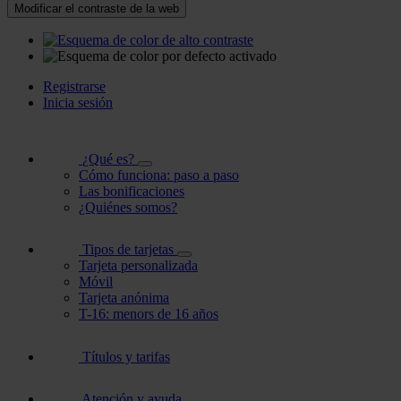
Modificar el contraste de la web
Registrarse
Inicia sesión
¿Qué es?
Cómo funciona: paso a paso
Las bonificaciones
¿Quiénes somos?
Tipos de tarjetas
Tarjeta personalizada
Móvil
Tarjeta anónima
T-16: menors de 16 años
Títulos y tarifas
Atención y ayuda