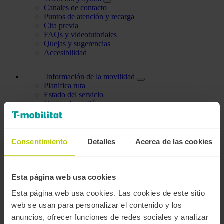
Canales de contacto
Puntos de atención y recarga
Cita previa
FAQs y videotutoriales
Quejas y sugerencias
Accesibilidad
Información de la movilidad
Planifica ruta
Estado del servicio
Centro de gestión
Datos abiertos
Área personal
Consentimiento
Detalles
Acerca de las cookies
Mis datos
Datos personales
Modificar contraseña
Mis bonificaciones
Esta página web usa cookies
Gestionar tarjetas
Personas a cargo
Esta página web usa cookies. Las cookies de este sitio
Personas que gestiono
web se usan para personalizar el contenido y los
Titulares de mi cuenta
anuncios, ofrecer funciones de redes sociales y analizar
Trámites efectuados