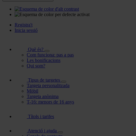
Registra't
Inicia sessió
Què és?
Com funciona: pas a pas
Les bonificacions
Qui som?
Tipus de targetes
Targeta personalitzada
Mòbil
Targeta anònima
T-16: menors de 16 anys
Títols i tarifes
Atenció i ajuda