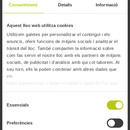
cada zona que se suma al títol (per exemple, 90 minuts en el
Consentiment
Detalls
Informació
cas de 2 zones).
Aquest lloc web utilitza cookies
Preus de la T-grup segons les zones
Utilitzem galetes per personalitzar el contingut i els
anuncis, oferir funcions de mitjans socials i analitzar el
trànsit del lloc. També compartim la informació sobre
1 zona
2 zones
3 zones
com fas servir el nostre lloc amb els partners de mitjans
178,50
91,00 €
242,90 €
socials, de publicitat i d'anàlisis amb qui col·laborem. Al
€
seu torn, ells la poden combinar amb altres dades que
4 zones
5 zones
6 zones
els
312,55
358,40
381,15 €
hagis proporcionat o hagin recopilat a partir de l'ús que
€
€
has fet dels seus serveis.
7 zones
Selecció
403,20
Essencials
de
€
consentiment
En quines targetes es pot carregar la T-
Preferències