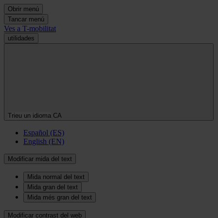
Obrir menú
Tancar menú
Ves a T-mobilitat
utilidades
Trieu un idioma
CA
Español (ES)
English (EN)
Modificar mida del text
Mida normal del text
Mida gran del text
Mida més gran del text
Modificar contrast del web