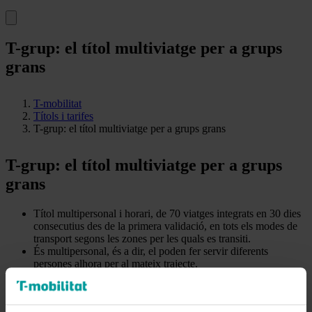
T-grup: el títol multiviatge per a grups
grans
T-mobilitat
Títols i tarifes
T-grup: el títol multiviatge per a grups grans
T-grup: el títol multiviatge per a grups
grans
Títol multipersonal i horari, de 70 viatges integrats en 30 dies
consecutius des de la primera validació, en tots els modes de
transport segons les zones per les quals es transiti.
És multipersonal, és a dir, el poden fer servir diferents
persones alhora per al mateix trajecte.
Permet fer fins a 3 transbordaments durant els 75 minuts
posteriors a la primera validació, en el cas del títol d’1 zona.
El temps de transbordament s’incrementa en 15 minuts per