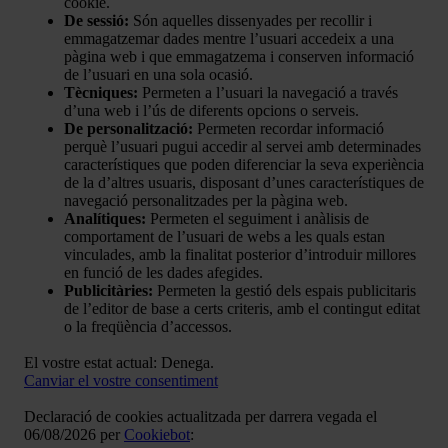
cookie.
De sessió:
Són aquelles dissenyades per recollir i
emmagatzemar dades mentre l’usuari accedeix a una
pàgina web i que emmagatzema i conserven informació
de l’usuari en una sola ocasió.
Tècniques:
Permeten a l’usuari la navegació a través
d’una web i l’ús de diferents opcions o serveis.
De personalització:
Permeten recordar informació
perquè l’usuari pugui accedir al servei amb determinades
característiques que poden diferenciar la seva experiència
de la d’altres usuaris, disposant d’unes característiques de
navegació personalitzades per la pàgina web.
Analítiques:
Permeten el seguiment i anàlisis de
comportament de l’usuari de webs a les quals estan
vinculades, amb la finalitat posterior d’introduir millores
en funció de les dades afegides.
Publicitàries:
Permeten la gestió dels espais publicitaris
de l’editor de base a certs criteris, amb el contingut editat
o la freqüència d’accessos.
El vostre estat actual: Denega.
Canviar el vostre consentiment
Declaració de cookies actualitzada per darrera vegada el
06/08/2026 per
Cookiebot
: