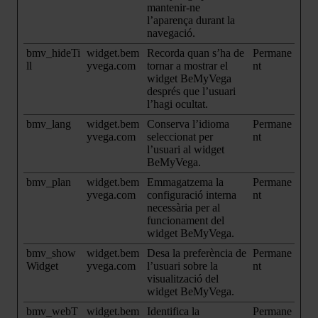
mantenir-ne
l’aparença durant la
navegació.
bmv_hideTi
widget.bem
Recorda quan s’ha de
Permane
ll
yvega.com
tornar a mostrar el
nt
widget BeMyVega
després que l’usuari
l’hagi ocultat.
bmv_lang
widget.bem
Conserva l’idioma
Permane
yvega.com
seleccionat per
nt
l’usuari al widget
BeMyVega.
bmv_plan
widget.bem
Emmagatzema la
Permane
yvega.com
configuració interna
nt
necessària per al
funcionament del
widget BeMyVega.
bmv_show
widget.bem
Desa la preferència de
Permane
Widget
yvega.com
l’usuari sobre la
nt
visualització del
widget BeMyVega.
bmv_webT
widget.bem
Identifica la
Permane