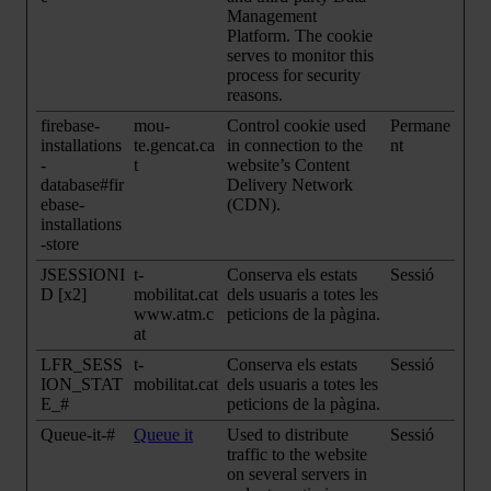
Management
Platform. The cookie
serves to monitor this
process for security
reasons.
firebase-
mou-
Control cookie used
Permane
installations
te.gencat.ca
in connection to the
nt
-
t
website’s Content
database#fir
Delivery Network
ebase-
(CDN).
installations
-store
JSESSIONI
t-
Conserva els estats
Sessió
D [x2]
mobilitat.cat
dels usuaris a totes les
www.atm.c
peticions de la pàgina.
at
LFR_SESS
t-
Conserva els estats
Sessió
ION_STAT
mobilitat.cat
dels usuaris a totes les
E_#
peticions de la pàgina.
Queue-it-#
Queue it
Used to distribute
Sessió
traffic to the website
on several servers in