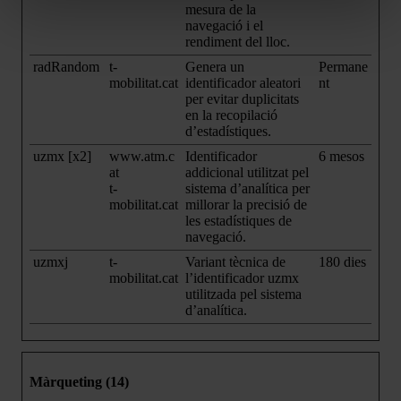
mesura de la
navegació i el
rendiment del lloc.
radRandom
t-
Genera un
Permane
mobilitat.cat
identificador aleatori
nt
per evitar duplicitats
en la recopilació
d’estadístiques.
uzmx [x2]
www.atm.c
Identificador
6 mesos
at
addicional utilitzat pel
t-
sistema d’analítica per
mobilitat.cat
millorar la precisió de
les estadístiques de
navegació.
uzmxj
t-
Variant tècnica de
180 dies
mobilitat.cat
l’identificador uzmx
utilitzada pel sistema
d’analítica.
Màrqueting (14)