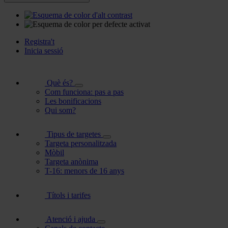
Registra't
Inicia sessió
Què és?
Com funciona: pas a pas
Les bonificacions
Qui som?
Tipus de targetes
Targeta personalitzada
Mòbil
Targeta anònima
T-16: menors de 16 anys
Títols i tarifes
Atenció i ajuda