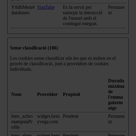
YtIdbMeta#
YouTube
Es fa servir per
Permane
databases
rastrejar la interacció
nt
de l'usuari amb el
contingut integrat.
Sense classificació (106)
Les cookies sense classificar són les que es troben en el
procés de classificació, junt a proveïdors de cookies
individuals.
Durada
màxima
de
Nom
Proveïdor
Propòsit
l'emma
gatzem
atge
bmv_achro
widget.bem
Pendent
Permane
matopsiaPr
yvega.com
nt
ofile
bmv_align-
widget.bem
Pendent
Permane