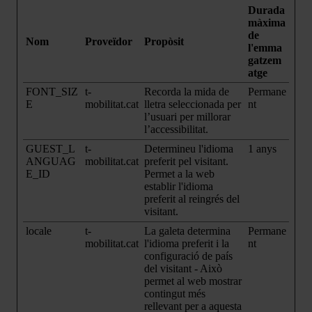
Durada
màxima
de
Nom
Proveïdor
Propòsit
l'emma
gatzem
atge
FONT_SIZ
t-
Recorda la mida de
Permane
E
mobilitat.cat
lletra seleccionada per
nt
l’usuari per millorar
l’accessibilitat.
GUEST_L
t-
Determineu l'idioma
1 anys
ANGUAG
mobilitat.cat
preferit pel visitant.
E_ID
Permet a la web
establir l'idioma
preferit al reingrés del
visitant.
locale
t-
La galeta determina
Permane
mobilitat.cat
l'idioma preferit i la
nt
configuració de país
del visitant - Això
permet al web mostrar
contingut més
rellevant per a aquesta