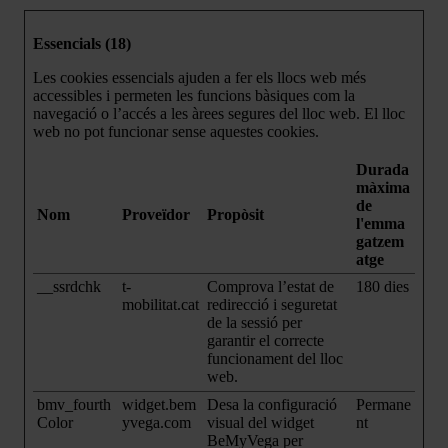
Essencials (18)
Les cookies essencials ajuden a fer els llocs web més
accessibles i permeten les funcions bàsiques com la
navegació o l’accés a les àrees segures del lloc web. El lloc
web no pot funcionar sense aquestes cookies.
Durada
màxima
de
Nom
Proveïdor
Propòsit
l'emma
gatzem
atge
__ssrdchk
t-
Comprova l’estat de
180 dies
mobilitat.cat
redirecció i seguretat
de la sessió per
garantir el correcte
funcionament del lloc
web.
bmv_fourth
widget.bem
Desa la configuració
Permane
Color
yvega.com
visual del widget
nt
BeMyVega per