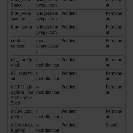
Space
yvega.com
nt
bmv_word-
widget.bem
Pendent
Permane
spacing
yvega.com
nt
bmv_zoom
widget.bem
Pendent
Permane
yvega.com
nt
cookie-
mou-
Pendent
Permane
concent
te.gencat.ca
nt
t
dT_store#gl
t-
Pendent
Permane
obal
mobilitat.cat
nt
dT_store#vi
t-
Pendent
Permane
sit
mobilitat.cat
nt
dtCFG_gkl
t-
Pendent
Permane
qg89m_7be
mobilitat.cat
nt
2927e52be
53cd
dtCM_gklq
t-
Pendent
Permane
g89m
mobilitat.cat
nt
dtCookiegk
t-
Pendent
Sessió
lqg89m
mobilitat.cat