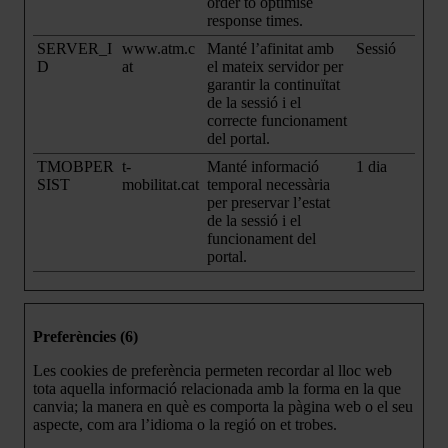
order to optimise
response times.
SERVER_I
www.atm.c
Manté l’afinitat amb
Sessió
D
at
el mateix servidor per
garantir la continuïtat
de la sessió i el
correcte funcionament
del portal.
TMOBPER
t-
Manté informació
1 dia
SIST
mobilitat.cat
temporal necessària
per preservar l’estat
de la sessió i el
funcionament del
portal.
Preferències (6)
Les cookies de preferència permeten recordar al lloc web
tota aquella informació relacionada amb la forma en la que
canvia; la manera en què es comporta la pàgina web o el seu
aspecte, com ara l’idioma o la regió on et trobes.