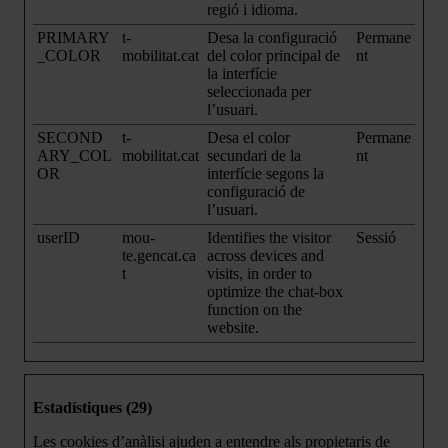
regió i idioma.
PRIMARY
t-
Desa la configuració
Permane
_COLOR
mobilitat.cat
del color principal de
nt
la interfície
seleccionada per
l’usuari.
SECOND
t-
Desa el color
Permane
ARY_COL
mobilitat.cat
secundari de la
nt
OR
interfície segons la
configuració de
l’usuari.
userID
mou-
Identifies the visitor
Sessió
te.gencat.ca
across devices and
t
visits, in order to
optimize the chat-box
function on the
website.
Estadístiques (29)
Les cookies d’anàlisi ajuden a entendre als propietaris de