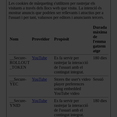
Les cookies de màrqueting s'utilitzen per rastrejar els
visitants a través dels llocs web que visita. La intenció és
mostrar anuncis que podrien ser rellevants i atractius per a
l'usuari i per tant, valuosos per editors i anunciants tercers.
Durada
màxima
de
Nom
Proveïdor
Propòsit
l'emma
gatzem
atge
__Secure-
YouTube
Es fa servir per
180 dies
ROLLOUT
rastrejar la interacció
_TOKEN
de l'usuari amb el
contingut integrat.
__Secure-
YouTube
Stores the user's video
Sessió
YEC
player preferences
using embedded
YouTube video
__Secure-
YouTube
Es fa servir per
180 dies
YNID
rastrejar la interacció
de l'usuari amb el
contingut integrat.