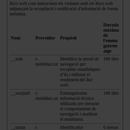
llocs web com interactuen els visitants amb els llocs web
mitjançant la recopilació i notificació d'informació de forma
anònima.
Durada
màxima
de
Nom
Proveïdor
Propòsit
l'emma
gatzem
atge
__ssds
t-
Identifica la sessió de
180 dies
mobilitat.cat
navegació per
recopilar estadístiques
d’ús i millorar el
rendiment del lloc
web.
__ssuzjsr0
t-
Emmagatzema
180 dies
mobilitat.cat
informació tècnica
utilitzada per mesurar
el comportament de
navegació i analitzar
el rendiment.
__uzma
t-
Identificador
6 mesos