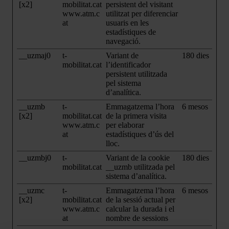
[x2]
mobilitat.cat
persistent del visitant
www.atm.c
utilitzat per diferenciar
at
usuaris en les
estadístiques de
navegació.
__uzmaj0
t-
Variant de
180 dies
mobilitat.cat
l’identificador
persistent utilitzada
pel sistema
d’analítica.
__uzmb
t-
Emmagatzema l’hora
6 mesos
[x2]
mobilitat.cat
de la primera visita
www.atm.c
per elaborar
at
estadístiques d’ús del
lloc.
__uzmbj0
t-
Variant de la cookie
180 dies
mobilitat.cat
__uzmb utilitzada pel
sistema d’analítica.
__uzmc
t-
Emmagatzema l’hora
6 mesos
[x2]
mobilitat.cat
de la sessió actual per
www.atm.c
calcular la durada i el
at
nombre de sessions