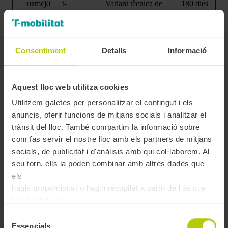
__uzmcj0
t-
Variant tècnica de
180 dies
mobilitat.cat
__uzmc utilitzada pel
sistema d’analítica.
__uzmd
t-
Registra l’hora de
6 mesos
[x2]
mobilitat.cat
l’última visita de
Consentiment
Detalls
Informació
www.atm.c
l’usuari per elaborar
at
estadístiques de
navegació.
Aquest lloc web utilitza cookies
__uzmdj0
t-
Variant tècnica de
180 dies
mobilitat.cat
__uzmd utilitzada pel
Utilitzem galetes per personalitzar el contingut i els
sistema d’analítica.
anuncis, oferir funcions de mitjans socials i analitzar el
__uzme
t-
Emmagatzema
6 mesos
trànsit del lloc. També compartim la informació sobre
[x2]
mobilitat.cat
informació agregada
www.atm.c
de l’historial de
com fas servir el nostre lloc amb els partners de mitjans
at
navegació amb
socials, de publicitat i d'anàlisis amb qui col·laborem. Al
finalitats estadístiques.
seu torn, ells la poden combinar amb altres dades que
__uzmf
t-
Manté informació
6 mesos
els
[x2]
mobilitat.cat
tècnica utilitzada per
hagis proporcionat o hagin recopilat a partir de l'ús que
www.atm.c
al càlcul de mètriques
at
de navegació.
has fet dels seus serveis.
__uzmfj0
t-
Variant tècnica de
180 dies
Selecció
mobilitat.cat
__uzmf utilitzada pel
Essencials