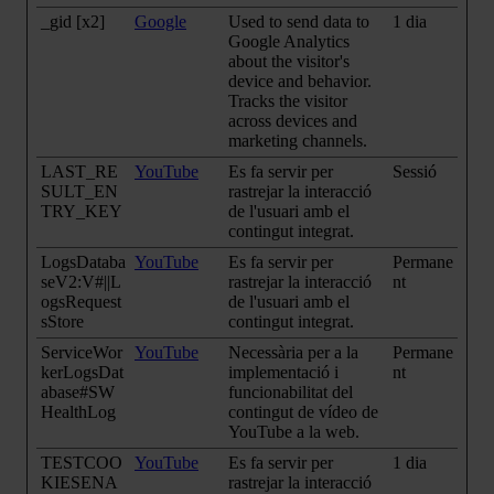
_gid [x2]
Google
Used to send data to
1 dia
Google Analytics
about the visitor's
device and behavior.
Tracks the visitor
across devices and
marketing channels.
LAST_RE
YouTube
Es fa servir per
Sessió
SULT_EN
rastrejar la interacció
TRY_KEY
de l'usuari amb el
contingut integrat.
LogsDataba
YouTube
Es fa servir per
Permane
seV2:V#||L
rastrejar la interacció
nt
ogsRequest
de l'usuari amb el
sStore
contingut integrat.
ServiceWor
YouTube
Necessària per a la
Permane
kerLogsDat
implementació i
nt
abase#SW
funcionabilitat del
HealthLog
contingut de vídeo de
YouTube a la web.
TESTCOO
YouTube
Es fa servir per
1 dia
KIESENA
rastrejar la interacció