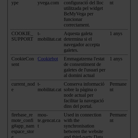
ype
yvega.com
configuració del lloc
nt
utilitzada pel widget
BeMyVega per
funcionar
correctament.
COOKIE_
t-
Aquesta galeta
1 anys
SUPPORT
mobilitat.cat
determina si el
navegador accepta
galetes.
CookieCon
Cookiebot
Emmagatzema l'estat
1 anys
sent
de consentiment de
galetes de l'usuari per
al domini actual
current_nod
t-
Conserva informació
Permane
e
mobilitat.cat
sobre la pàgina o
nt
node actual per
facilitar la navegació
dins del portal.
firebase_re
mou-
Used in connection
Permane
mote_confi
te.gencat.ca
with the
nt
g#app_nam
t
synchronisation
espace_stor
between the website
e
and third-party Data