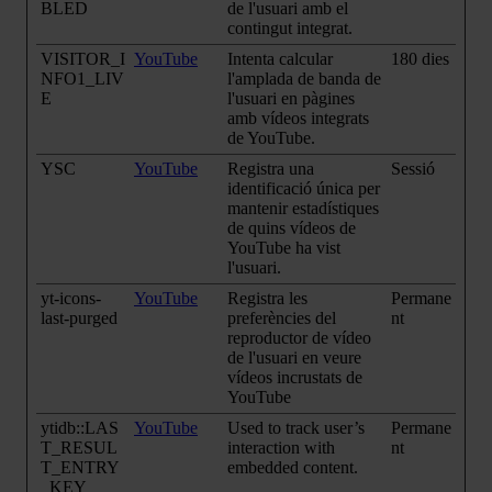
BLED
de l'usuari amb el
contingut integrat.
VISITOR_I
YouTube
Intenta calcular
180 dies
NFO1_LIV
l'amplada de banda de
E
l'usuari en pàgines
amb vídeos integrats
de YouTube.
YSC
YouTube
Registra una
Sessió
identificació única per
mantenir estadístiques
de quins vídeos de
YouTube ha vist
l'usuari.
yt-icons-
YouTube
Registra les
Permane
last-purged
preferències del
nt
reproductor de vídeo
de l'usuari en veure
vídeos incrustats de
YouTube
ytidb::LAS
YouTube
Used to track user’s
Permane
T_RESUL
interaction with
nt
T_ENTRY
embedded content.
_KEY