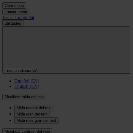
Obrir menú
Tancar menú
Ves a T-mobilitat
utilidades
Trieu un idioma
CA
Español (ES)
English (EN)
Modificar mida del text
Mida normal del text
Mida gran del text
Mida més gran del text
Modificar contrast del web