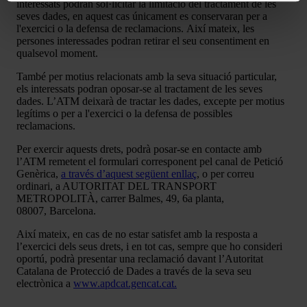
interessats podran sol·licitar la limitació del tractament de les
seves dades, en aquest cas únicament es conservaran per a
l'exercici o la defensa de reclamacions. Així mateix, les
persones interessades podran retirar el seu consentiment en
qualsevol moment.
També per motius relacionats amb la seva situació particular,
els interessats podran oposar-se al tractament de les seves
dades. L’ATM deixarà de tractar les dades, excepte per motius
legítims o per a l'exercici o la defensa de possibles
reclamacions.
Per exercir aquests drets, podrà posar-se en contacte amb
l’ATM remetent el formulari corresponent pel canal de Petició
Genèrica,
a través d’aquest següent enllaç
, o per correu
ordinari, a AUTORITAT DEL TRANSPORT
METROPOLITÀ, carrer Balmes, 49, 6a planta,
08007, Barcelona.
Així mateix, en cas de no estar satisfet amb la resposta a
l’exercici dels seus drets, i en tot cas, sempre que ho consideri
oportú, podrà presentar una reclamació davant l’Autoritat
Catalana de Protecció de Dades a través de la seva seu
electrònica a
www.apdcat.gencat.cat.