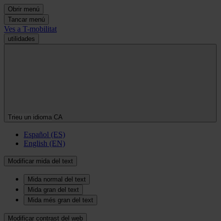
Obrir menú
Tancar menú
Ves a T-mobilitat
utilidades
Trieu un idioma
CA
Español (ES)
English (EN)
Modificar mida del text
Mida normal del text
Mida gran del text
Mida més gran del text
Modificar contrast del web