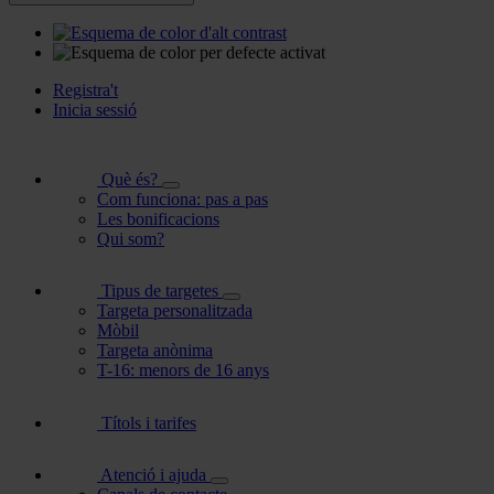
Registra't
Inicia sessió
Què és?
Com funciona: pas a pas
Les bonificacions
Qui som?
Tipus de targetes
Targeta personalitzada
Mòbil
Targeta anònima
T-16: menors de 16 anys
Títols i tarifes
Atenció i ajuda