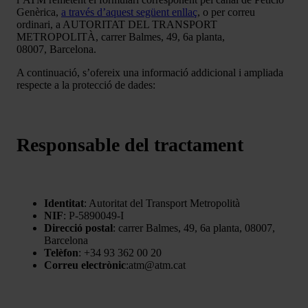
Genèrica,
a través d’aquest següent enllaç
, o per correu
ordinari, a AUTORITAT DEL TRANSPORT
METROPOLITÀ, carrer Balmes, 49, 6a planta,
08007, Barcelona.
A continuació, s’ofereix una informació addicional i ampliada
respecte a la protecció de dades:
Responsable del tractament
Identitat
: Autoritat del Transport Metropolità
NIF
: P-5890049-I
Direcció postal
: carrer Balmes, 49, 6a planta, 08007,
Barcelona
Telèfon
: +34 93 362 00 20
Correu electrònic
:atm@atm.cat