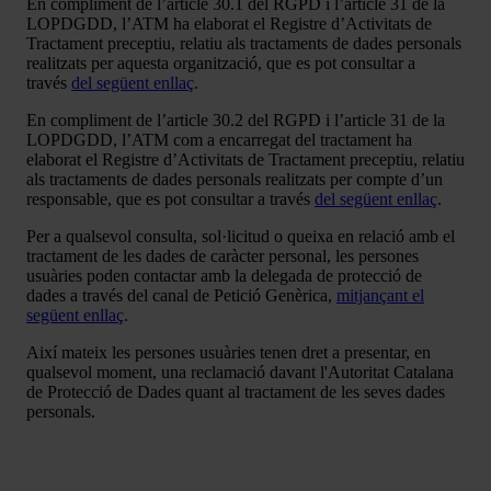
En compliment de l’article 30.1 del RGPD i l’article 31 de la
LOPDGDD, l’ATM ha elaborat el Registre d’Activitats de
Tractament preceptiu, relatiu als tractaments de dades personals
realitzats per aquesta organització, que es pot consultar a
través
del següent enllaç
.
En compliment de l’article 30.2 del RGPD i l’article 31 de la
LOPDGDD, l’ATM com a encarregat del tractament ha
elaborat el Registre d’Activitats de Tractament preceptiu, relatiu
als tractaments de dades personals realitzats per compte d’un
responsable, que es pot consultar a través
del següent enllaç
.
Per a qualsevol consulta, sol·licitud o queixa en relació amb el
tractament de les dades de caràcter personal, les persones
usuàries poden contactar amb la delegada de protecció de
dades a través del canal de Petició Genèrica,
mitjançant el
següent enllaç
.
Així mateix les persones usuàries tenen dret a presentar, en
qualsevol moment, una reclamació davant l'Autoritat Catalana
de Protecció de Dades quant al tractament de les seves dades
personals.