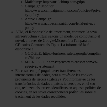
Mailchimp: https://mailchimp.com/gdpr/
Campaign Monitor:
https://www.campaignmonitor.com/policies/#priva
cy-policy
Active Campaign:
https://www.activecampaign.com/legal/privacy-
policy
ATM, el Responsable del tractament, contracta la seva
infraestructura virtual segons un model de computació al
núvol, a través de Google/Microsoft, a l'empara de
Clàusules Contractuals Tipus. La informació la té
disponible a:
GOOGLE: https://business.safety.google/complian
ce/?hl=es/
MICROSOFT: https://privacy.microsoft.com/es-
es/privacystatement
Els casos en què pugui haver transferències
internacionals de dades, serà a través de les cookies
provinents de tercers (Liferay). Pot informar-se de les
transferències de dades a països tercers que, en el seu
cas, realitzen els tercers identificats en aquesta política de
cookies, en les seves corresponents polítiques sobre el
tractament de les dades recollides.