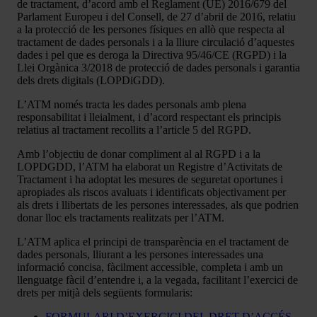
de tractament, d’acord amb el Reglament (UE) 2016/679 del
Parlament Europeu i del Consell, de 27 d’abril de 2016, relatiu
a la protecció de les persones físiques en allò que respecta al
tractament de dades personals i a la lliure circulació d’aquestes
dades i pel que es deroga la Directiva 95/46/CE (RGPD) i la
Llei Orgànica 3/2018 de protecció de dades personals i garantia
dels drets digitals (LOPDiGDD).
L’ATM només tracta les dades personals amb plena
responsabilitat i lleialment, i d’acord respectant els principis
relatius al tractament recollits a l’article 5 del RGPD.
Amb l’objectiu de donar compliment al al RGPD i a la
LOPDGDD, l’ATM ha elaborat un Registre d’Activitats de
Tractament i ha adoptat les mesures de seguretat oportunes i
apropiades als riscos avaluats i identificats objectivament per
als drets i llibertats de les persones interessades, als que podrien
donar lloc els tractaments realitzats per l’ATM.
L’ATM aplica el principi de transparència en el tractament de
dades personals, lliurant a les persones interessades una
informació concisa, fàcilment accessible, completa i amb un
llenguatge fàcil d’entendre i, a la vegada, facilitant l’exercici de
drets per mitjà dels següents formularis:
FORMULARI D’EXERCICI DEL DRET D’ACCÉS