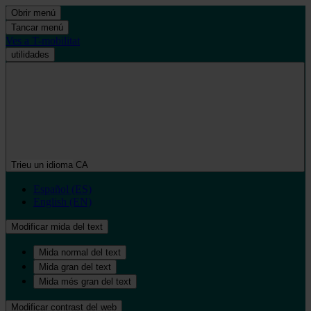
Obrir menú
Tancar menú
Ves a T-mobilitat
utilidades
Trieu un idioma
CA
Español (ES)
English (EN)
Modificar mida del text
Mida normal del text
Mida gran del text
Mida més gran del text
Modificar contrast del web