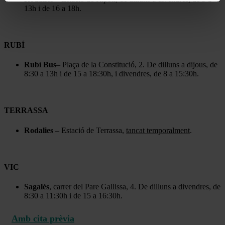
13h i de 16 a 18h.
RUBÍ
Rubí Bus
– Plaça de la Constitució, 2. De dilluns a dijous, de
8:30 a 13h i de 15 a 18:30h, i divendres, de 8 a 15:30h.
TERRASSA
Rodalies
– Estació de Terrassa,
tancat temporalment
.
VIC
Sagalés
, carrer del Pare Gallissa, 4. De dilluns a divendres, de
8:30 a 11:30h i de 15 a 16:30h.
Amb cita prèvia