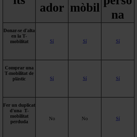
perso
ador
mòbil
na
Donar-se d'alta
en la T-
Sí
Sí
Sí
mobilitat
Comprar una
T-mobilitat de
Sí
Sí
Sí
plàstic
Fer un duplicat
d'una T-
mobilitat
No
No
Sí
perduda