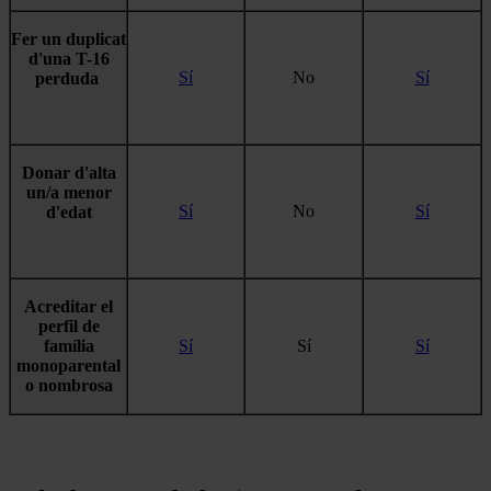
Fer un duplicat
d'una T-16
Sí
No
Sí
perduda
Donar d'alta
un/a menor
Sí
No
Sí
d'edat
Acreditar el
perfil de
família
Sí
Sí
Sí
monoparental
o nombrosa