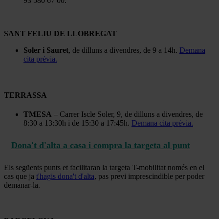
93 580 67 00.
SANT FELIU DE LLOBREGAT
Soler i Sauret
, de dilluns a divendres, de 9 a 14h.
Demana
cita prèvia.
TERRASSA
TMESA
– Carrer Iscle Soler, 9, de dilluns a divendres, de
8:30 a 13:30h i de 15:30 a 17:45h.
Demana cita prèvia.
Dona't d'alta a casa i compra la targeta al punt
Els següents punts et facilitaran la targeta T-mobilitat només en el
cas que ja
t'hagis dona't d'alta
, pas previ imprescindible per poder
demanar-la.