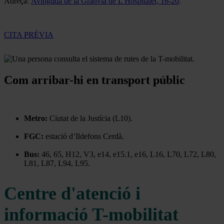
Adreça:
Avinguda de la Granvia de L'Hospitalet, 16-20
.
CITA PRÈVIA
Com arribar-hi en transport públic
Metro:
Ciutat de la Justícia (L10).
FGC:
estació d’Ildefons Cerdà.
Bus:
46, 65, H12, V3, e14, e15.1, e16, L16, L70, L72, L80,
L81, L87, L94, L95.
Centre d'atenció i
informació T-mobilitat