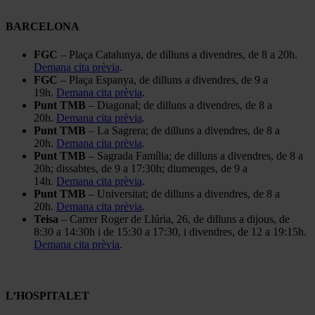
BARCELONA
FGC
– Plaça Catalunya, de dilluns a divendres, de 8 a 20h.
Demana cita prèvia
.
FGC
– Plaça Espanya, de dilluns a divendres, de 9 a
19h.
Demana cita prèvia
.
Punt TMB
– Diagonal; de dilluns a divendres, de 8 a
20h.
Demana cita prèvia
.
Punt TMB
– La Sagrera; de dilluns a divendres, de 8 a
20h.
Demana cita prèvia
.
Punt TMB
– Sagrada Família; de dilluns a divendres, de 8 a
20h; dissabtes, de 9 a 17:30h; diumenges, de 9 a
14h.
Demana cita prèvia
.
Punt TMB
– Universitat; de dilluns a divendres, de 8 a
20h.
Demana cita prèvia
.
Teisa
– Carrer Roger de Llúria, 26, de dilluns a dijous, de
8:30 a 14:30h i de 15:30 a 17:30, i divendres, de 12 a 19:15h.
Demana cita prèvia
.
L’HOSPITALET