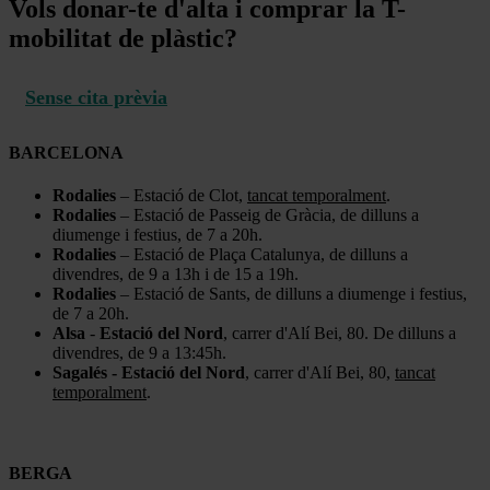
Vols donar-te d'alta i comprar la T-
mobilitat de plàstic?
Sense cita prèvia
BARCELONA
Rodalies
– Estació de Clot,
tancat temporalment
.
Rodalies
– Estació de Passeig de Gràcia, de dilluns a
diumenge i festius, de 7 a 20h.
Rodalies
– Estació de Plaça Catalunya, de dilluns a
divendres, de 9 a 13h i de 15 a 19h.
Rodalies
– Estació de Sants, de dilluns a diumenge i festius,
de 7 a 20h.
Alsa
-
Estació del Nord
, carrer d'Alí Bei, 80. De dilluns a
divendres, de 9 a 13:45h.
Sagalés - Estació del Nord
, carrer d'Alí Bei, 80,
tancat
temporalment
.
BERGA