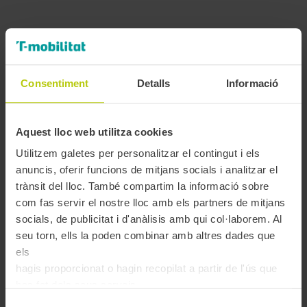
GRANOLLERS
AMTU
– Carrer Josep Umbert (92-94, baixos), de dilluns a
dimecres, de 9 a 18h, dijous i divendres, de 9 a 15h. Mesos de
Consentiment
Detalls
Informació
juliol, agost, Nadal, 1a setmana de gener i setmana santa, de
dilluns a divendres, de 9 a 15h. Tancat els festius nacionals i
els dos festius locals de Granollers.
Sagalés
, av. Parc, 2. De dilluns a divendres, de 7:30 a 13:30 i
Aquest lloc web utilitza cookies
de 15 a 18:15h.
Utilitzem galetes per personalitzar el contingut i els
anuncis, oferir funcions de mitjans socials i analitzar el
trànsit del lloc. També compartim la informació sobre
L’HOSPITALET
com fas servir el nostre lloc amb els partners de mitjans
Rodalies
– Estació de L’Hospitalet, de dilluns a divendres, 9
socials, de publicitat i d'anàlisis amb qui col·laborem. Al
a 13h.
seu torn, ells la poden combinar amb altres dades que
els
hagis proporcionat o hagin recopilat a partir de l'ús que
MANRESA
has fet dels seus serveis.
Selecció