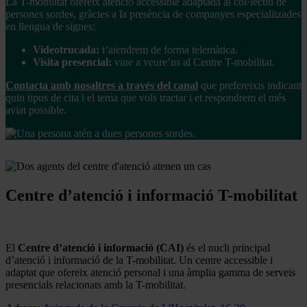
La T-mobilitat ofereix atenció accessible adaptada al col·lectiu de
persones sordes, gràcies a la presència de companyes especialitzades
en llengua de signes:
Videotrucada:
t’atendrem de forma telemàtica.
Visita presencial:
vine a veure’ns al Centre T-mobilitat.
Contacta amb nosaltres a través del canal
que prefereixis indicant
quin tipus de cita i el tema que vols tractar i et respondrem el més
aviat possible.
Centre d’atenció i informació T-mobilitat
El
Centre d’atenció i informació (CAI)
és el nucli principal
d’atenció i informació de la T-mobilitat. Un centre accessible i
adaptat que ofereix atenció personal i una àmplia gamma de serveis
presencials relacionats amb la T-mobilitat.