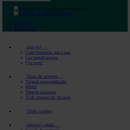
Registra't
Inicia sessió
Què és?
Com funciona: pas a pas
Les bonificacions
Qui som?
Tipus de targetes
Targeta personalitzada
Mòbil
Targeta anònima
T-16: menors de 16 anys
Títols i tarifes
Atenció i ajuda