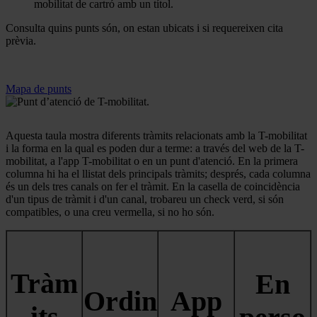
mobilitat de cartró amb un títol.
Consulta quins punts són, on estan ubicats i si requereixen cita
prèvia.
Mapa de punts
Aquesta taula mostra diferents tràmits relacionats amb la T-mobilitat
i la forma en la qual es poden dur a terme: a través del web de la T-
mobilitat, a l'app T-mobilitat o en un punt d'atenció. En la primera
columna hi ha el llistat dels principals tràmits; després, cada columna
és un dels tres canals on fer el tràmit. En la casella de coincidència
d'un tipus de tràmit i d'un canal, trobareu un check verd, si són
compatibles, o una creu vermella, si no ho són.
Tràm
En
Ordin
App
its