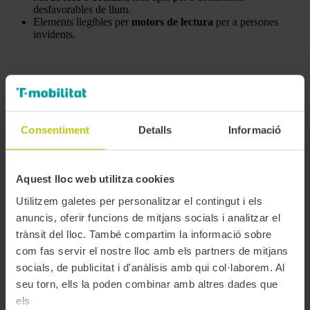
desfavorables de llum.
Elements llegibles per
motors de lectura
per a persones
invidents.
Accessibilitat en el servei d’atenció
El Centre T-mobilitat és el cor de l’atenció de la T-mobilitat, i
Consentiment
Detalls
Informació
l’accessibilitat dels seus canals és una de les qüestions més
importants en el projecte. Això es tradueix en diferents realitats,
que sempre intentem seguir millorant i expandint:
Aquest lloc web utilitza cookies
Oficina a peu de carrer sense barreres
Utilitzem galetes per personalitzar el contingut i els
arquitectòniques
anuncis, oferir funcions de mitjans socials i analitzar el
trànsit del lloc. També compartim la informació sobre
El punt d’atenció es troba en un sol nivell i a peu de carrer, en
com fas servir el nostre lloc amb els partners de mitjans
una zona d’àmplies voreres i espai amable per als vianants
fàcilment accessible des de diferents opcions de transport
socials, de publicitat i d'anàlisis amb qui col·laborem. Al
públic o vehicle privat.
seu torn, ells la poden combinar amb altres dades que
els