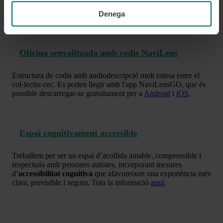
senyalització podotàctil per a facilitar la guia de les persones
amb alguna discapacitat visual a l'interior del local.
Denega
Oficina senyalitzada amb codis NaviLens
Estructura de codis amb audiodescripció molt estesa entre el
col·lectiu cec. Es poden llegir amb l'app NaviLensGO, que és
possible descarregar-se gratuïtament per a
Android
i
iOS
.
Espai cognitivament accessible
Treballem per ser un espai d’acollida amable, comprensible i
respectuós amb persones autistes, incorporant mesures
d’
accessibilitat cognitiva
que afavoreixen una experiència més
clara, previsible i segura. Tota la informació
aquí
.