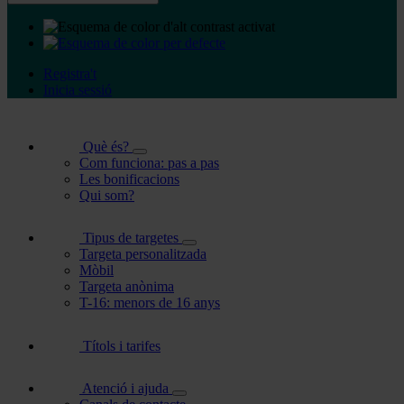
Registra't
Inicia sessió
Què és?
Com funciona: pas a pas
Les bonificacions
Qui som?
Tipus de targetes
Targeta personalitzada
Mòbil
Targeta anònima
T-16: menors de 16 anys
Títols i tarifes
Atenció i ajuda