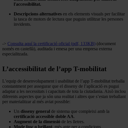
l'accessibilitat.
Descripcions alternatives
en els elements visuals per facilitar
la tasca de motors de lectura que puguin utilitzar les persones
invidents.
->
Consulta aquí la certificació oficial (pdf, 133KB)
(document
només en castellà), auditada i emesa per una empresa externa
especialitzada.
L’accessibilitat de l’app T-mobilitat
L’equip de desenvolupament i usabilitat de l’app T-mobilitat treballa
constantment per assegurar que el disseny de l’aplicació es pugui
adaptar a les necessitats i capacitats de tota la ciutadania. Això inclou
diferents aspectes que ja són una realitat i altres que s’estan treballant
per materialitzar al més aviat possible:
Un
disseny general
de sistema que compleixi amb la
certificació accessible doble AA
.
Augment de la dimensió
de les lletres.
Mode fosc o brillant
, més apte per a condicions