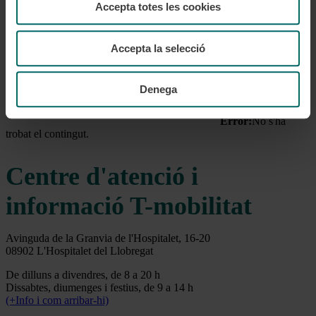
Accepta totes les cookies
Tanca
Accepta la selecció
Denega
Error:
No s'ha
trobat el contingut.
Centre d'atenció i
informació T-mobilitat
Avinguda de la Granvia de l'Hospitalet, 16-20
08902 L'Hospitalet del Llobregat
De dilluns a divendres, de 8 a 20 h
Dissabtes, diumenges i festius, de 9 a 14 h
(+Info i com arribar-hi)