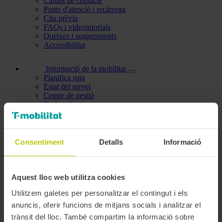
Canals de contacte
Punts d'atenció i recàrrega
Cita prèvia
FAQs i videotutorials
Queixes i suggeriments
Accessibilitat
Informació de la mobilitat
Planifica ruta
Estat del servei
Centre de gestió
Dades obertes
Àrea personal
Les meves dades
Consentiment
Detalls
Informació
Dades personals
Modificar contrasenya
Les meves bonificacions
Gestionar targetes
Aquest lloc web utilitza cookies
Persones a càrrec
Persones que gestiono
Utilitzem galetes per personalitzar el contingut i els
Titulars del meu compte
anuncis, oferir funcions de mitjans socials i analitzar el
Tràmits efectuats
trànsit del lloc. També compartim la informació sobre
Factures