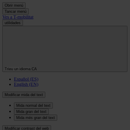
Obrir menú
Tancar menú
Ves a T-mobilitat
utilidades
Trieu un idioma
CA
Español (ES)
English (EN)
Modificar mida del text
Mida normal del text
Mida gran del text
Mida més gran del text
Modificar contrast del web