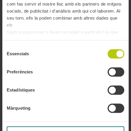
com fas servir el nostre lloc amb els partners de mitjans
socials, de publicitat i d'anàlisis amb qui col·laborem. Al
seu torn, ells la poden combinar amb altres dades que
Noticia - T-mobilitat
els
hagis proporcionat o hagin recopilat a partir de l'ús que
has fet dels seus serveis.
Selecció
Essencials
de
consentiment
Preferències
Vés enrere
Error
Estadístiques
Màrqueting