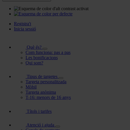
Registra't
Inicia sessió
Què és?
Com funciona: pas a pas
Les bonificacions
Qui som?
Tipus de targetes
Targeta personalitzada
Mòbil
Targeta anònima
T-16: menors de 16 anys
Títols i tarifes
Atenció i ajuda